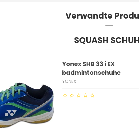
Verwandte Produ
SQUASH SCHU
Yonex SHB 33 i EX
badmintonschuhe
YONEX