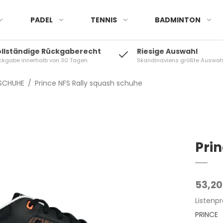
PADEL
TENNIS
BADMINTON
ollständige Rückgaberecht
Riesige Auswahl
ckgabe innerhalb von 30 Tagen
Skandinaviens größte Auswah
SCHUHE
/
Prince NFS Rally squash schuhe
Pri
53,20
Listenpr
PRINCE