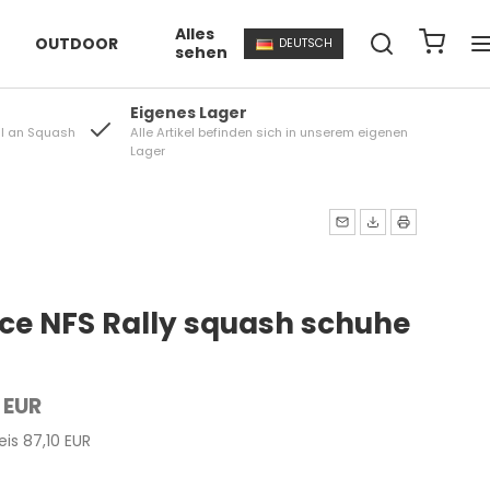
Alles
OUTDOOR
DEUTSCH
sehen
Eigenes Lager
l an Squash
Alle Artikel befinden sich in unserem eigenen
Lager
nce NFS Rally squash schuhe
 EUR
eis 87,10 EUR