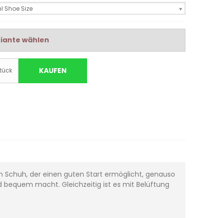
l Shoe Size
iante wählen
KAUFEN
tück
 Ein Schuh, der einen guten Start ermöglicht, genauso
und bequem macht. Gleichzeitig ist es mit Belüftung