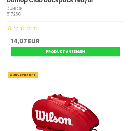
Dunlop Club backpack red/bl
DUNLOP
817268
14,07 EUR
PRODUKT ANZEIGEN
AUSVERKAUFT