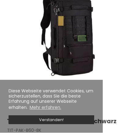
Diese Webseite verwendet Cookies, um
sicherzustellen, dass Sie die beste
Erfahrung auf unserer Webseite
erhalten.
Mehr erfahren.
Verstanden!
Ti-Ta Packer B60 rucksack Schwarz
TIT-PAK-B60-BK