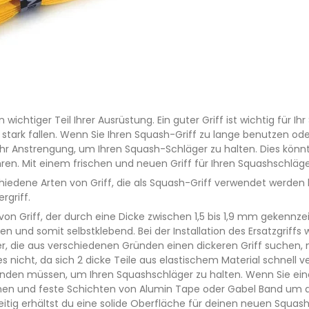
n wichtiger Teil Ihrer Ausrüstung. Ein guter Griff ist wichtig für 
ng stark fallen. Wenn Sie Ihren Squash-Griff zu lange benutzen o
r Anstrengung, um Ihren Squash-Schläger zu halten. Dies könnt
en. Mit einem frischen und neuen Griff für Ihren Squashschläge
schiedene Arten von Griff, die als Squash-Griff verwendet werden
rgriff.
t von Griff, der durch eine Dicke zwischen 1,5 bis 1,9 mm gekennzei
n und somit selbstklebend. Bei der Installation des Ersatzgriffs 
er, die aus verschiedenen Gründen einen dickeren Griff suchen, n
s nicht, da sich 2 dicke Teile aus elastischem Material schnell 
nden müssen, um Ihren Squashschläger zu halten. Wenn Sie eine
rnen und feste Schichten von Alumin Tape oder Gabel Band um de
eitig erhältst du eine solide Oberfläche für deinen neuen Squash