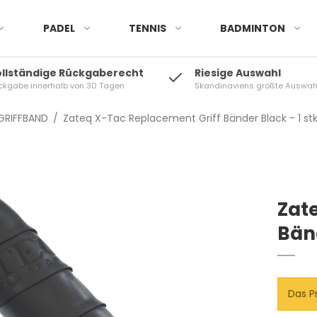
PADEL
TENNIS
BADMINTON
ollständige Rückgaberecht
Riesige Auswahl
ckgabe innerhalb von 30 Tagen
Skandinaviens größte Auswah
GRIFFBAND
/
Zateq X-Tac Replacement Griff Bänder Black - 1 stk
Zat
Bänd
Das P