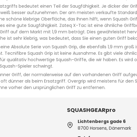
satzgriffs bedeutet einen Teil der Saugfähigkeit. Je dicker der Gri
hweiß besser aufzunehmen. Der am meisten verkaufte Standard-Gri
ne schöne klebrige Oberfläche, das Ihnen hilft, wenn Squash Griff
 es eine gute Saugfähigkeit. Zateq X-Tac ist eine ähnliche Gri
 Griff auf dem Markt mit 1,9 mm beträgt. Dies gewährleistet he
äche ist sehr klebrig, was bedeutet, dass Sie einen guten Griff b
 seine Absolute Serie von Squash Grip, die ebenfalls 1,9 mm groß i
t. Tecnifibre Squash Grip ist keine Ausnahme. Es gibt viele ähnl
 für qualitativ hochwertige Squash-Griffe, die wir haben. Es wir
e Squash-Spieler schwingt.
dünner Griff, der normalerweise auf den vorhandenen Griff aufge
t oft dünner als beim Ersatzgriff. Overgrip wird meistens für den
ne vorher den ursprünglichen Griff zu entfernen.
SQUASHGEARpro
Lichtenbergs gade 6
8700 Horsens, Dänemark