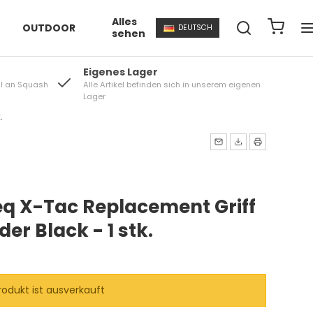
Alles
OUTDOOR
DEUTSCH
sehen
Eigenes Lager
l an Squash
Alle Artikel befinden sich in unserem eigenen
Lager
.
eq X-Tac Replacement Griff
er Black - 1 stk.
rodukt ist ausverkauft